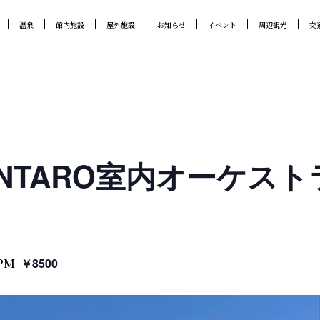
温泉
館内施設
屋外施設
お知らせ
イベント
周辺観光
交
RENTARO室内オーケス
 PM
￥8500