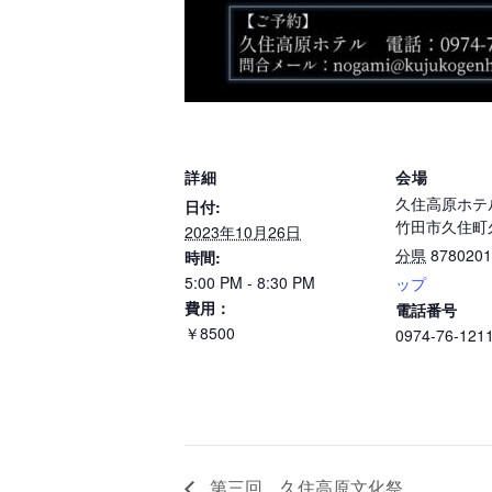
詳細
会場
久住高原ホテ
日付:
竹田市久住町久
2023年10月26日
分県
8780201
時間:
5:00 PM - 8:30 PM
ップ
費用：
電話番号
￥8500
0974-76-121
第三回 久住高原文化祭